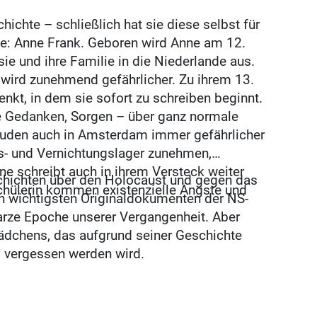
chte – schließlich hat sie diese selbst für
e: Anne Frank. Geboren wird Anne am 12.
e und ihre Familie in die Niederlande aus.
 wird zunehmend gefährlicher. Zu ihrem 13.
t, in dem sie sofort zu schreiben beginnt.
hre Gedanken, Sorgen – über ganz normale
 Juden auch in Amsterdam immer gefährlicher
ns- und Vernichtungslager zunehmen,
ne schreibt auch in ihrem Versteck weiter
chichten über den Holocaust und gegen das
chülerin kommen existenzielle Ängste und
n wichtigsten Originaldokumenten der NS-
arze Epoche unserer Vergangenheit. Aber
Mädchens, das aufgrund seiner Geschichte
s vergessen werden wird.