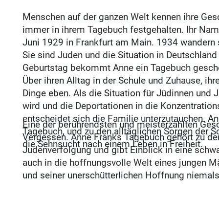
Menschen auf der ganzen Welt kennen ihre Geschi
immer in ihrem Tagebuch festgehalten. Ihr Nam
Juni 1929 in Frankfurt am Main. 1934 wandern si
Sie sind Juden und die Situation in Deutschland
Geburtstag bekommt Anne ein Tagebuch geschenk
Über ihren Alltag in der Schule und Zuhause, i
Dinge eben. Als die Situation für Jüdinnen und
wird und die Deportationen in die Konzentratio
entscheidet sich die Familie unterzutauchen. An
Eine der berührendsten und meisterzählten Ges
Tagebuch, und zu den alltäglichen Sorgen der S
Vergessen. Anne Franks Tagebuch gehört zu de
die Sehnsucht nach einem Leben in Freiheit.
Judenverfolgung und gibt Einblick in eine schw
auch in die hoffnungsvolle Welt eines jungen 
und seiner unerschütterlichen Hoffnung niemal