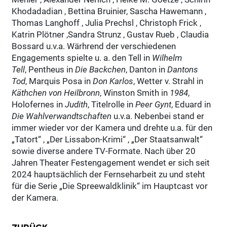
Khodadadian , Bettina Bruinier, Sascha Hawemann ,
Thomas Langhoff , Julia Prechsl , Christoph Frick ,
Katrin Plötner ,Sandra Strunz , Gustav Rueb , Claudia
Bossard u.v.a. Wärhrend der verschiedenen
Engagements spielte u. a. den Tell in
Wilhelm
Tell
, Pentheus in
Die Backchen
, Danton in
Dantons
Tod
, Marquis Posa in
Don Karlos
, Wetter v. Strahl in
Käthchen von Heilbronn
, Winston Smith in
1984
,
Holofernes in
Judith
, Titelrolle in
Peer Gynt
, Eduard in
Die Wahlverwandtschaften
u.v.a. Nebenbei stand er
immer wieder vor der Kamera und drehte u.a. für den
„Tatort“ , „Der Lissabon-Krimi“ , „Der Staatsanwalt“
sowie diverse andere TV-Formate. Nach über 20
Jahren Theater Festengagement wendet er sich seit
2024 hauptsächlich der Fernseharbeit zu und steht
für die Serie „Die Spreewaldklinik“ im Hauptcast vor
der Kamera.