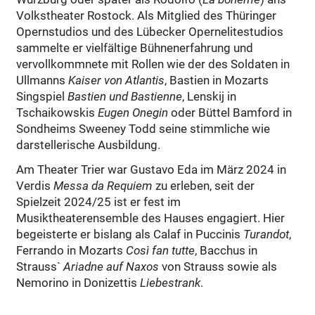
Volkstheater Rostock. Als Mitglied des Thüringer
Opernstudios und des Lübecker Opernelitestudios
sammelte er vielfältige Bühnenerfahrung und
vervollkommnete mit Rollen wie der des Soldaten in
Ullmanns
Kaiser von Atlantis
, Bastien in Mozarts
Singspiel
Bastien und Bastienne
, Lenskij in
Tschaikowskis
Eugen Onegin
oder Büttel Bamford in
Sondheims Sweeney Todd seine stimmliche wie
darstellerische Ausbildung.
Am Theater Trier war Gustavo Eda im März 2024 in
Verdis
Messa da Requiem
zu erleben, seit der
Spielzeit 2024/25 ist er fest im
Musiktheaterensemble des Hauses engagiert. Hier
begeisterte er bislang als Calaf in Puccinis
Turandot
,
Ferrando in Mozarts
Così fan tutte
, Bacchus in
Strauss`
Ariadne auf Naxos
von Strauss sowie als
Nemorino in Donizettis
Liebestrank
.