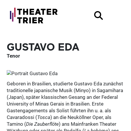
GUSTAVO EDA
Tenor
Geboren in Brasilien, studierte Gustavo Eda zunächst
traditionelle japanische Musik (Minyo) in Sagamihara
(Japan), später klassischen Gesang an der Federal
University of Minas Gerais in Brasilien. Erste
Gastengagements als Solist führten ihn u. a. als
Cavaradossi (
Tosca
) an die Neuköllner Oper, als
Tamino (
Die Zauberflöte
) ans Mainfranken Theater
Würzburg oder später als Rodolfo (
La bohème
) ans