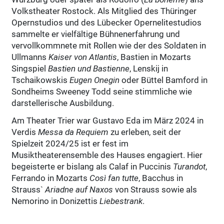
Volkstheater Rostock. Als Mitglied des Thüringer
Opernstudios und des Lübecker Opernelitestudios
sammelte er vielfältige Bühnenerfahrung und
vervollkommnete mit Rollen wie der des Soldaten in
Ullmanns
Kaiser von Atlantis
, Bastien in Mozarts
Singspiel
Bastien und Bastienne
, Lenskij in
Tschaikowskis
Eugen Onegin
oder Büttel Bamford in
Sondheims Sweeney Todd seine stimmliche wie
darstellerische Ausbildung.
Am Theater Trier war Gustavo Eda im März 2024 in
Verdis
Messa da Requiem
zu erleben, seit der
Spielzeit 2024/25 ist er fest im
Musiktheaterensemble des Hauses engagiert. Hier
begeisterte er bislang als Calaf in Puccinis
Turandot
,
Ferrando in Mozarts
Così fan tutte
, Bacchus in
Strauss`
Ariadne auf Naxos
von Strauss sowie als
Nemorino in Donizettis
Liebestrank
.