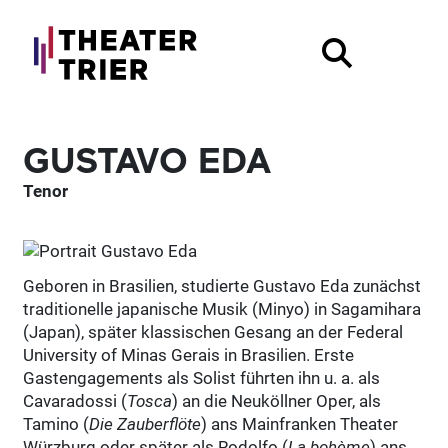
GUSTAVO EDA
Tenor
Geboren in Brasilien, studierte Gustavo Eda zunächst
traditionelle japanische Musik (Minyo) in Sagamihara
(Japan), später klassischen Gesang an der Federal
University of Minas Gerais in Brasilien. Erste
Gastengagements als Solist führten ihn u. a. als
Cavaradossi (
Tosca
) an die Neuköllner Oper, als
Tamino (
Die Zauberflöte
) ans Mainfranken Theater
Würzburg oder später als Rodolfo (
La bohème
) ans