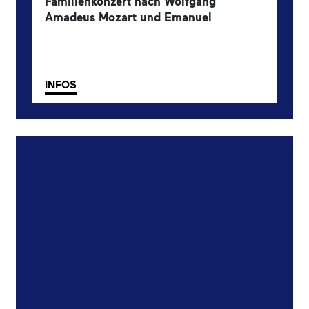
Familienkonzert nach Wolfgang
Amadeus Mozart und Emanuel
Schikaneder.
1. Familienkonzert
INFOS