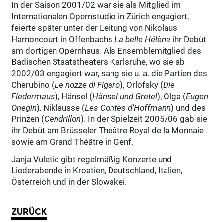
In der Saison 2001/02 war sie als Mitglied im
Internationalen Opernstudio in Zürich engagiert,
feierte später unter der Leitung von Nikolaus
Harnoncourt in Offenbachs
La belle Hélène
ihr Debüt
am dortigen Opernhaus. Als Ensemblemitglied des
Badischen Staatstheaters Karlsruhe, wo sie ab
2002/03 engagiert war, sang sie u. a. die Partien des
Cherubino (
Le nozze di Figaro
), Orlofsky (
Die
Fledermaus
), Hänsel (
Hänsel und Gretel
), Olga (
Eugen
Onegin
), Niklausse (
Les Contes d’Hoffmann
) und des
Prinzen (
Cendrillon
). In der Spielzeit 2005/06 gab sie
ihr Debüt am Brüsseler Théâtre Royal de la Monnaie
sowie am Grand Théâtre in Genf.
Janja Vuletic gibt regelmäßig Konzerte und
Liederabende in Kroatien, Deutschland, Italien,
Österreich und in der Slowakei.
ZURÜCK