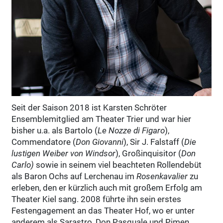
Seit der Saison 2018 ist Karsten Schröter
Ensemblemitglied am Theater Trier und war hier
bisher u.a. als Bartolo (
Le Nozze di Figaro
),
Commendatore (
Don Giovanni
), Sir J. Falstaff (
Die
lustigen Weiber von Windsor
), Großinquisitor (
Don
Carlo)
sowie in seinem viel beachteten Rollendebüt
als Baron Ochs auf Lerchenau im
Rosenkavalier
zu
erleben, den er kürzlich auch mit großem Erfolg am
Theater Kiel sang. 2008 führte ihn sein erstes
Festengagement an das Theater Hof, wo er unter
anderem als Sarastro, Don Pasquale und Pimen