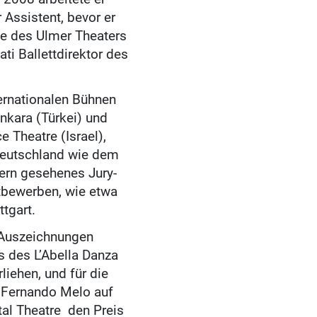
 Assistent, bevor er
ie des Ulmer Theaters
ati Ballettdirektor des
ernationalen Bühnen
nkara (Türkei) und
e Theatre (Israel),
Deutschland wie dem
gern gesehenes Jury-
ttbewerben, wie etwa
ttgart.
 Auszeichnungen
s des L’Abella Danza
liehen, und für die
d Fernando Melo auf
tal Theatre
den Preis