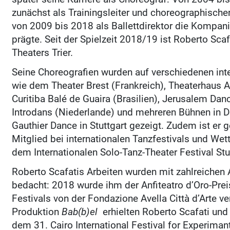
zunächst als Trainingsleiter und choreographischer
von 2009 bis 2018 als Ballettdirektor die Kompan
prägte. Seit der Spielzeit 2018/19 ist Roberto Scaf
Theaters Trier.
Seine Choreografien wurden auf verschiedenen int
wie dem Theater Brest (Frankreich), Theaterhaus A
Curitiba Balé de Guaira (Brasilien), Jerusalem Danc
Introdans (Niederlande) und mehreren Bühnen in 
Gauthier Dance in Stuttgart gezeigt. Zudem ist er 
Mitglied bei internationalen Tanzfestivals und We
dem Internationalen Solo-Tanz-Theater Festival Stu
Roberto Scafatis Arbeiten wurden mit zahlreichen
bedacht: 2018 wurde ihm der Anfiteatro d’Oro-Prei
Festivals von der Fondazione Avella Città d’Arte ver
Produktion
Bab(b)el
erhielten Roberto Scafati un
dem 31. Cairo International Festival for Experiman