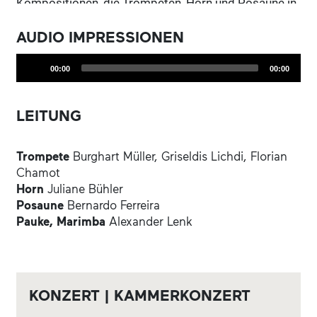
Kompositionen, die Trompeten, Horn und Posaune in
den Mittelpunkt rücken.
AUDIO IMPRESSIONEN
Audio
00:00
00:00
Player
LEITUNG
Trompete
Burghart Müller, Griseldis Lichdi, Florian
Chamot
Horn
Juliane Bühler
Posaune
Bernardo Ferreira
Pauke, Marimba
Alexander Lenk
KONZERT | KAMMERKONZERT