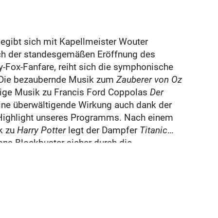
begibt sich mit Kapellmeister Wouter
ach der standesgemäßen Eröffnung des
-Fox-Fanfare, reiht sich die symphonische
 Die bezaubernde Musik zum
Zauberer von Oz
tige Musik zu Francis Ford Coppolas
Der
eine überwältigende Wirkung auch dank der
 Highlight unseres Programms. Nach einem
k zu
Harry Potter
legt der Dampfer
Titanic
ns Blockbuster sicher durch die
uns ins Disney-Musical
Aladdin
, ehe das
7 Bond, James Bond, und seinem berühmten