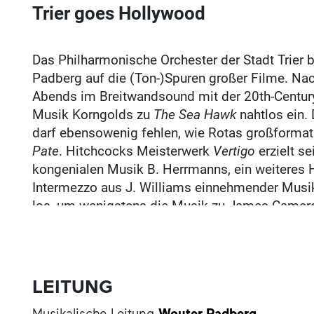
Trier goes Hollywood
Das Philharmonische Orchester der Stadt Trier 
Padberg auf die (Ton-)Spuren großer Filme. N
Abends im Breitwandsound mit der 20th-Century
Musik Korngolds zu
The Sea Hawk
nahtlos ein.
darf ebensowenig fehlen, wie Rotas großforma
Pate
. Hitchcocks Meisterwerk
Vertigo
erzielt s
kongenialen Musik B. Herrmanns, ein weiteres
Intermezzo aus J. Williams einnehmender Musi
los, um wenigstens die Musik zu James Camero
Klanggewässer zu steuern. Ein Abstecher führt 
Konzert von niemand geringerem als Agent 00
Titelthema beendet wird.
LEITUNG
Musikalische Leitung
Wouter Padberg