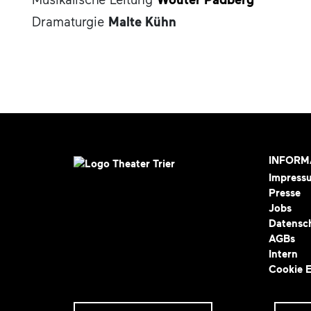
Dramaturgie
Malte Kühn
INFORM
Impress
Presse
Jobs
Datensc
AGBs
Intern
Cookie E