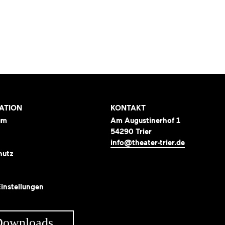
ATION
KONTAKT
um
Am Augustinerhof 1
54290 Trier
info@theater-trier.de
hutz
instellungen
Downloads