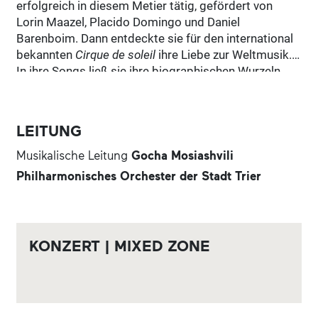
erfolgreich in diesem Metier tätig, gefördert von
Lorin Maazel, Placido Domingo und Daniel
Barenboim. Dann entdeckte sie für den international
bekannten
Cirque de soleil
ihre Liebe zur Weltmusik.
In ihre Songs ließ sie ihre biographischen Wurzeln
und Erfahrungen einfließen, die algerische Herkunft
ihrer Familie, ihre eigene französische Heimat und
ihre Wahlheimat Valencia.
LEITUNG
Musikalische Leitung
Gocha Mosiashvili
Philharmonisches Orchester der Stadt Trier
KONZERT | MIXED ZONE