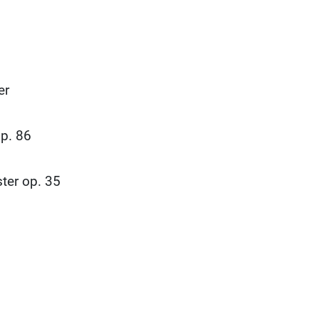
er
op. 86
ter op. 35