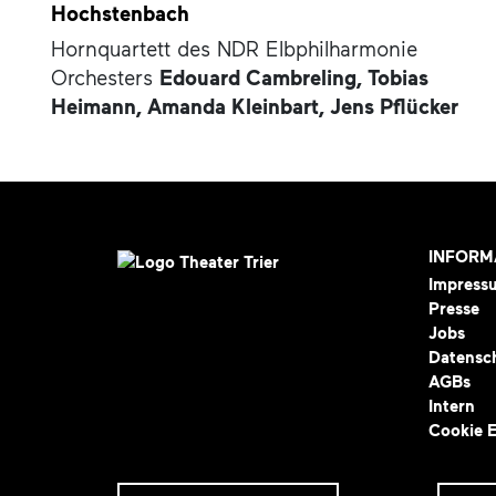
Hochstenbach
Hornquartett des NDR Elbphilharmonie
Orchesters
Edouard Cambreling,
Tobias
Heimann,
Amanda Kleinbart,
Jens Pflücker
INFORM
Impress
Presse
Jobs
Datensc
AGBs
Intern
Cookie E