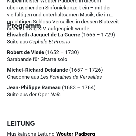
Kapellmeister Wouter Padberg in diesem
überraschenden Sinfoniekonzert ein – mit der
vielfältigen und unterhaltsamen Musik, die im
prächtigen Schloss Versailles in dessen Blütezeit
Programm
unter Ludwig XIV. aufgespielt wurde.
Élisabeth Jacquet de La Guerre
(1665 – 1729)
Suite aus
Cephale Et Procris
Robert de Visée
(1652 – 1730)
Sarabande für Gitarre solo
Michel-Richard Delalande
(1657 – 1726)
Chaconne aus
Les Fontaines de Versailles
Jean-Philippe Rameau
(1683 – 1764)
Suite aus der Oper
Naïs
Jean-Baptiste Lully
(1632 – 1687)
Suite aus der Oper
Armide
Suite aus der Oper
Le bourgeois gentilhomme
LEITUNG
Musikalische Leitung
Wouter Padberg