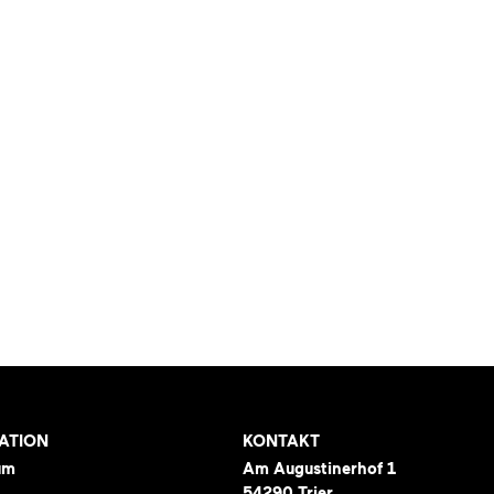
ATION
KONTAKT
um
Am Augustinerhof 1
54290 Trier