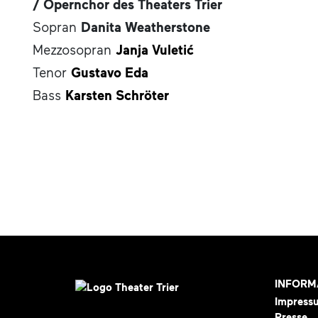
/
Opernchor des Theaters Trier
Sopran
Danita Weatherstone
Mezzosopran
Janja Vuletić
Tenor
Gustavo Eda
Bass
Karsten Schröter
INFORM
Impress
Presse