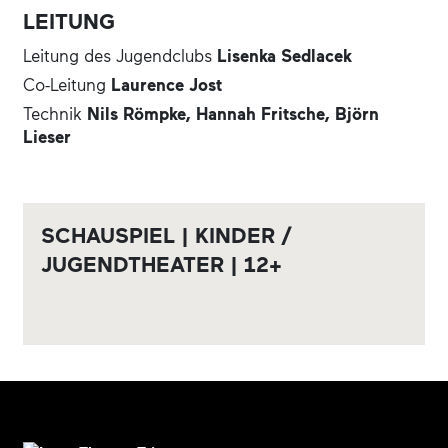
Verbrechen gegen die Umwelt und Zerstörung einer
LEITUNG
lebenswerten Welt.
Leitung des Jugendclubs
Lisenka Sedlacek
Co-Leitung
Laurence Jost
Technik
Nils Römpke,
Hannah Fritsche,
Björn
Lieser
SCHAUSPIEL | KINDER /
JUGENDTHEATER | 12+