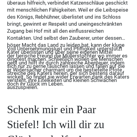
überaus hilfreich, verbindet Katzenschläue geschickt
mit menschlichen Fähigkeiten. Weil er die Leibspeise
des Königs, Rebhühner, überlistet und ins Schloss
bringt, gewinnt er Respekt und uneingeschränkten
Zugang bei Hof mit all den einflussreichen
Kontakten. Und selbst den Zauberer, unter dessen
böser Macht das Land zu leiden hat, kann der kluge
Voll Unternehmungslust und Pfiffigkeit unterstützt
Kater überlisten und über seine eigenen Mittel
der tierische Freund die Müllerstochter wo immer es
dingfest machen. Schließlich wollen die Menschen
geht und hilft ihr durch zahlreiche Abenteuer, indem
sich nur zu gerne täuschen lassen und fallen auf die
er Widersacher charmant um die bestiefelte Pfote
Streiche des Katers herein, der sich bestens darauf
wickelt. So findet sie wider Erwarten dank des Katers
versteht, ihre Eitelkeiten und kleinen Schwächen
doch ihr Glück im Leben.
auszuspielen.
Schenk mir ein Paar
Stiefel! Ich will dir zu