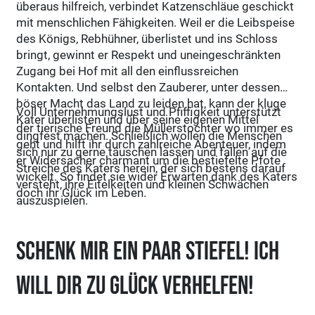
überaus hilfreich, verbindet Katzenschläue geschickt
mit menschlichen Fähigkeiten. Weil er die Leibspeise
des Königs, Rebhühner, überlistet und ins Schloss
bringt, gewinnt er Respekt und uneingeschränkten
Zugang bei Hof mit all den einflussreichen
Kontakten. Und selbst den Zauberer, unter dessen
böser Macht das Land zu leiden hat, kann der kluge
Voll Unternehmungslust und Pfiffigkeit unterstützt
Kater überlisten und über seine eigenen Mittel
der tierische Freund die Müllerstochter wo immer es
dingfest machen. Schließlich wollen die Menschen
geht und hilft ihr durch zahlreiche Abenteuer, indem
sich nur zu gerne täuschen lassen und fallen auf die
er Widersacher charmant um die bestiefelte Pfote
Streiche des Katers herein, der sich bestens darauf
wickelt. So findet sie wider Erwarten dank des Katers
versteht, ihre Eitelkeiten und kleinen Schwächen
doch ihr Glück im Leben.
auszuspielen.
Schenk mir ein Paar Stiefel! Ich
will dir zu Glück verhelfen!