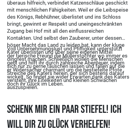
überaus hilfreich, verbindet Katzenschläue geschickt
mit menschlichen Fähigkeiten. Weil er die Leibspeise
des Königs, Rebhühner, überlistet und ins Schloss
bringt, gewinnt er Respekt und uneingeschränkten
Zugang bei Hof mit all den einflussreichen
Kontakten. Und selbst den Zauberer, unter dessen
böser Macht das Land zu leiden hat, kann der kluge
Voll Unternehmungslust und Pfiffigkeit unterstützt
Kater überlisten und über seine eigenen Mittel
der tierische Freund die Müllerstochter wo immer es
dingfest machen. Schließlich wollen die Menschen
geht und hilft ihr durch zahlreiche Abenteuer, indem
sich nur zu gerne täuschen lassen und fallen auf die
er Widersacher charmant um die bestiefelte Pfote
Streiche des Katers herein, der sich bestens darauf
wickelt. So findet sie wider Erwarten dank des Katers
versteht, ihre Eitelkeiten und kleinen Schwächen
doch ihr Glück im Leben.
auszuspielen.
Schenk mir ein Paar Stiefel! Ich
will dir zu Glück verhelfen!