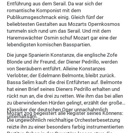
Entführung aus dem Serail. Da war sich der
romantische Komponist mit dem
Publikumsgeschmack einig. Gleich fünf der
beliebtesten Gestalten aus Mozarts Opernkosmos
tummeln sich rund um das Serail. Und mit dem
Haremswächter Osmin schuf Mozart gar eine der
lebendigsten komischen Basspartien.
Die junge Spanierin Konstanze, die englische Zofe
Blonde und ihr Freund, der Diener Pedrillo, werden
von Seeräubern entführt. Alleine Konstanzes
Verlobter, der Edelmann Belmonte, bleibt zurück.
Bassa Selim kauft die drei Entführten auf. Belmonte
hat einen Brief seines Dieners Pedrillo erhalten und
rückt nun an, die drei zu retten. Wie ihm das bei allen
zu überwindenden Hürden gelingt, erzählt der große
Klassiker der deutschen Oper unnachahmlich
Mozart zog begeistert alle Register seines Könnens:
unterhaltsam.
Die ungewöhnlich reichhaltige Orchesterbesetzung
reizte ihn zu einer besonders farbig instrumentierten