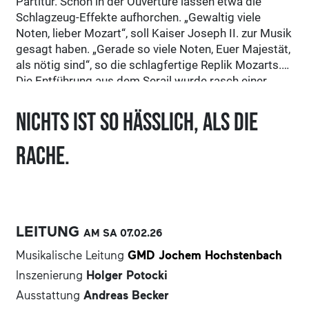
Partitur. Schon in der Ouvertüre lassen etwa die
Schlagzeug-Effekte aufhorchen. „Gewaltig viele
Noten, lieber Mozart“, soll Kaiser Joseph II. zur Musik
gesagt haben. „Gerade so viele Noten, Euer Majestät,
als nötig sind“, so die schlagfertige Replik Mozarts.
Die Entführung aus dem Serail wurde rasch einer
seiner größten Erfolge und ist es bis heute geblieben.
Nichts ist so hässlich, als die
Rache.
LEITUNG
AM SA
07.02.
26
Musikalische Leitung
GMD Jochem Hochstenbach
Inszenierung
Holger Potocki
Ausstattung
Andreas Becker