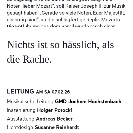
Noten, lieber Mozart“, soll Kaiser Joseph II. zur Musik
gesagt haben. „Gerade so viele Noten, Euer Majestät,
als nötig sind“, so die schlagfertige Replik Mozarts.
Die Entführung aus dem Serail wurde rasch einer
seiner größten Erfolge und ist es bis heute geblieben.
Nichts ist so hässlich, als
die Rache.
LEITUNG
AM SA
07.02.
26
Musikalische Leitung
GMD Jochem Hochstenbach
Inszenierung
Holger Potocki
Ausstattung
Andreas Becker
Lichtdesign
Susanne Reinhardt