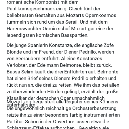
romantische Komponist mit dem
Publikumsgeschmack einig. Gleich fünf der
beliebtesten Gestalten aus Mozarts Opernkosmos
tummeln sich rund um das Serail. Und mit dem
Haremswächter Osmin schuf Mozart gar eine der
lebendigsten komischen Basspartien.
Die junge Spanierin Konstanze, die englische Zofe
Blonde und ihr Freund, der Diener Pedrillo, werden
von Seeräubern entführt. Alleine Konstanzes
Verlobter, der Edelmann Belmonte, bleibt zurück.
Bassa Selim kauft die drei Entführten auf. Belmonte
hat einen Brief seines Dieners Pedrillo erhalten und
rückt nun an, die drei zu retten. Wie ihm das bei allen
zu überwindenden Hürden gelingt, erzählt der große
Klassiker der deutschen Oper unnachahmlich
Mozart zog begeistert alle Register seines Könnens:
unterhaltsam.
Die ungewöhnlich reichhaltige Orchesterbesetzung
reizte ihn zu einer besonders farbig instrumentierten
Partitur. Schon in der Ouvertüre lassen etwa die
Schlagzeug-Effekte aufhorchen. „Gewaltig viele