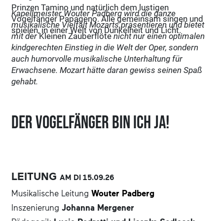
Prinzen Tamino und natürlich dem lustigen
Kapellmeister Wouter Padberg wird die ganze
Vogelfänger Papageno. Alle gemeinsam singen und
musikalische Vielfalt Mozarts präsentieren und bietet
spielen, in einer Welt von Dunkelheit und Licht.
mit der
Kleinen Zauberflöte
nicht nur einen optimalen
kindgerechten Einstieg in die Welt der Oper, sondern
auch humorvolle musikalische Unterhaltung für
Erwachsene. Mozart hätte daran gewiss seinen Spaß
gehabt.
Der Vogelfänger bin ich ja!
LEITUNG
AM DI
15.09.
26
Musikalische Leitung
Wouter Padberg
Inszenierung
Johanna Mergener