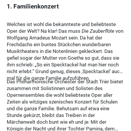
1. Familienkonzert
Welches ist wohl die bekannteste und beliebteste
Oper der Welt? Na klar! Das muss
Die Zauberflöte
von
Wolfgang Amadeus Mozart sein. Da hat der
Frechdachs ein buntes Stückchen wunderbaren
Musiktheaters in die Notenlinien gekleckert. Das
gefiel sogar der Mutter von Goethe so gut, dass sie
ihm schrieb: „So ein Specktackel hat man hier noch
nicht erlebt.“ Grund genug, dieses ‚Specktackel‘ auch
mal für die ganze Familie aufzuführen.
Das Philharmonische Orchester der Stadt Trier bietet
zusammen mit Solistinnen und Solisten des
Opernensembles die wohl beliebteste Oper aller
Zeiten als witziges szenisches Konzert für Schulen
und die ganze Familie. Behutsam auf etwa eine
Stunde gekürzt, bleibt das Treiben in der
Märchenwelt doch bunt wie eh und je: Mit der
Königin der Nacht und ihrer Tochter Pamina, dem