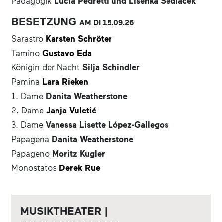
Pädagogik
Lucia Pedretti und Lisenka Sedlacek
BESETZUNG
AM DI
15.09.
26
Sarastro
Karsten Schröter
Tamino
Gustavo Eda
Königin der Nacht
Silja Schindler
Pamina
Lara Rieken
1. Dame
Danita Weatherstone
2. Dame
Janja Vuletić
3. Dame
Vanessa Lisette López-Gallegos
Papagena
Danita Weatherstone
Papageno
Moritz Kugler
Monostatos
Derek Rue
MUSIKTHEATER |