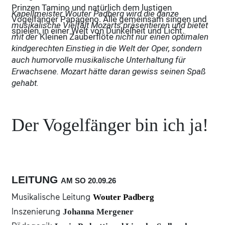
Prinzen Tamino und natürlich dem lustigen
Kapellmeister Wouter Padberg wird die ganze
Vogelfänger Papageno. Alle gemeinsam singen und
musikalische Vielfalt Mozarts präsentieren und bietet
spielen, in einer Welt von Dunkelheit und Licht.
mit der
Kleinen Zauberflöte
nicht nur einen optimalen
kindgerechten Einstieg in die Welt der Oper, sondern
auch humorvolle musikalische Unterhaltung für
Erwachsene. Mozart hätte daran gewiss seinen Spaß
gehabt.
Der Vogelfänger bin ich ja!
LEITUNG
AM SO
20.09.
26
Musikalische Leitung
Wouter Padberg
Inszenierung
Johanna Mergener