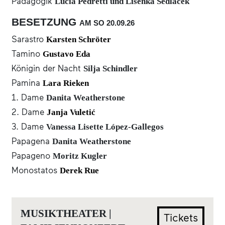
Pädagogik
Lucia Pedretti und Lisenka Sedlacek
BESETZUNG
AM SO
20.09.
26
Sarastro
Karsten Schröter
Tamino
Gustavo Eda
Königin der Nacht
Silja Schindler
Pamina
Lara Rieken
1. Dame
Danita Weatherstone
2. Dame
Janja Vuletić
3. Dame
Vanessa Lisette López-Gallegos
Papagena
Danita Weatherstone
Papageno
Moritz Kugler
Monostatos
Derek Rue
MUSIKTHEATER |
Tickets