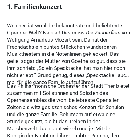
1. Familienkonzert
Welches ist wohl die bekannteste und beliebteste
Oper der Welt? Na klar! Das muss
Die Zauberflöte
von
Wolfgang Amadeus Mozart sein. Da hat der
Frechdachs ein buntes Stückchen wunderbaren
Musiktheaters in die Notenlinien gekleckert. Das
gefiel sogar der Mutter von Goethe so gut, dass sie
ihm schrieb: „So ein Specktackel hat man hier noch
nicht erlebt.“ Grund genug, dieses ‚Specktackel‘ auch
mal für die ganze Familie aufzuführen.
Das Philharmonische Orchester der Stadt Trier bietet
zusammen mit Solistinnen und Solisten des
Opernensembles die wohl beliebteste Oper aller
Zeiten als witziges szenisches Konzert für Schulen
und die ganze Familie. Behutsam auf etwa eine
Stunde gekürzt, bleibt das Treiben in der
Märchenwelt doch bunt wie eh und je: Mit der
Königin der Nacht und ihrer Tochter Pamina, dem