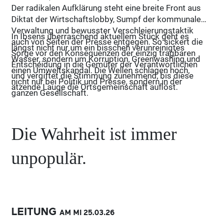
Der radikalen Aufklärung steht eine breite Front aus
Diktat der Wirtschaftslobby, Sumpf der kommunalen
Verwaltung und bewusster Verschleierungstaktik
In Ibsens überraschend aktuellem Stück geht es
auch von Seiten der Presse entgegen. So sickert die
längst nicht nur um ein bisschen verunreinigtes
Sorge vor den Konsequenzen der einzig tragbaren
Wasser, sondern um Korruption, Greenwashing und
Entscheidung in die Gemüter der Verantwortlichen
einen Umweltskandal. Die Wellen schlagen hoch,
und vergiftet die Stimmung zunehmend, bis diese
nicht nur bei Politik und Presse, sondern in der
ätzende Lauge die Ortsgemeinschaft auflöst.
ganzen Gesellschaft.
Die Wahrheit ist immer
unpopulär.
LEITUNG
AM MI
25.03.
26