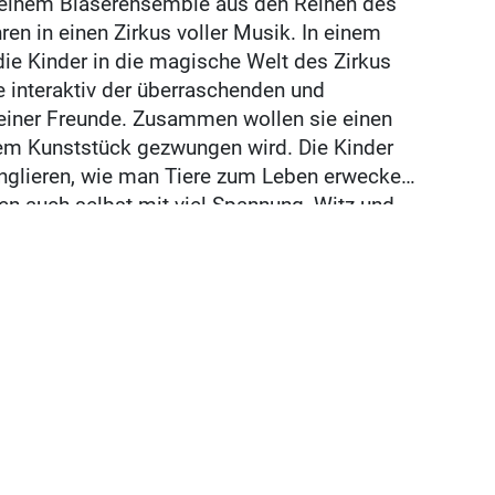
t einem Bläserensemble aus den Reihen des
en in einen Zirkus voller Musik. In einem
e Kinder in die magische Welt des Zirkus
 interaktiv der überraschenden und
iner Freunde. Zusammen wollen sie einen
em Kunststück gezwungen wird. Die Kinder
onglieren, wie man Tiere zum Leben erwecken
n auch selbst mit viel Spannung, Witz und