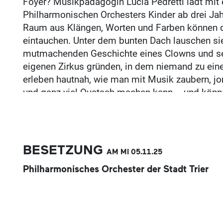
Foyer? Musikpädagogin Lucia Pedretti lädt mi
Philharmonischen Orchesters Kinder ab drei Jahr
Raum aus Klängen, Worten und Farben können di
eintauchen. Unter dem bunten Dach lauschen sie
mutmachenden Geschichte eines Clowns und se
eigenen Zirkus gründen, in dem niemand zu ein
erleben hautnah, wie man mit Musik zaubern, j
und ganz viel Quatsch machen kann – und könne
Zirkuszauber zu Artisten werden.
BESETZUNG
AM MI
05.11.
25
Philharmonisches Orchester der Stadt Trier