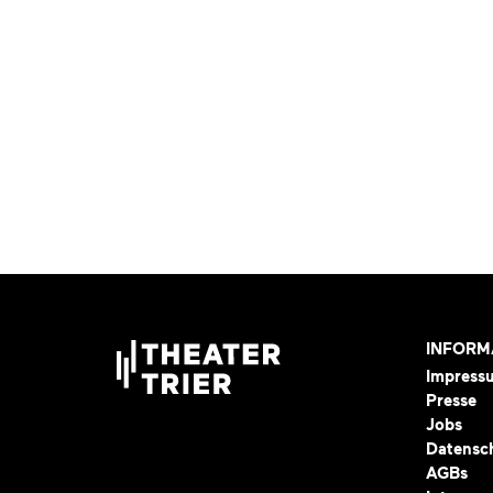
INFORM
Impress
Presse
Jobs
Datensc
AGBs