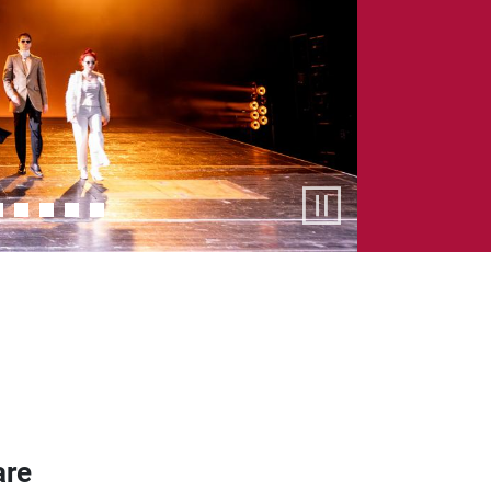
Pause
are