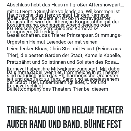
Abschluss hebt das Haus mit großer Aftershowparty
mit DJ Rent a Sunshine vollends ab. Willkommen ist
Hauptsache, das Herz schlägt für den Karneval.
jeder Jeck, so anders er ist: ob in extravaganter
Veranstaltet wird der Abend in Kooperation mit der
Kostümierung, gediegener Abendkleidung oder
KG Heuschreck. Verschiedene Karnevals-
pompösem Glitzerkleid.
Gesellschaften, das Trierer Prinzenpaar, Stimmungs-
Urgestein Helmut Leiendecker mit seinen
Leiendecker Bloas, Chris Steil mit FausT (Feines aus
Trier), die besten Garden der Stadt, Kamelle Kapelle,
Pratzbähnt und Solistinnen und Solisten des Rosa
Karneval haben ihre Mitwirkung zugesagt. Mit dabei
Da simma dabei, wenn et Trömmelche in et Theater
sind natürlich auch das Philharmonische Orchester
jeit und den Takt zu Tanz, Sang und ausgelassenem
der Stadt Trier, Ensemblemitglieder, Chor und
Karneval schlägt.
Ballettcompany des Theaters Trier bei diesem
großen Karnevalskonzert in Abstimmung mit der
Aktionsgemeinschaft Trierer Karneval.
Trier: Halaudi und Helau! Theater
außer Rand und Band, Bühne fest