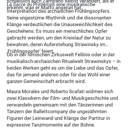
schließlich auch Zampanò selbst verändert, als er
Le Sacre du Printemps
eine musikalische
erkennt, was er Matto angetan hat.
Interpretation des archa­ischen Frühlingsopfers.
Seine ungestüme Rhythmik und die dissonanten
Klänge verdeutlichen die Unausweichlichkeit des
Geschehens: Es muss ein menschliches Opfer
gebracht werden, um den Kreislauf der Natur zu
bewahren, deren Auferstehung Strawinsky im
‚Frühlingsopfer‘ feiert.
Ob in der filmischen Zirkuswelt Fellinis oder in der
musikalisch-archaischen Ritualwelt Strawinskys – in
beiden Werken geht es um die Liebe und das Opfer,
das für jemand anderen oder für das Wohl einer
ganzen Gemeinschaft erbracht wird.
Maura Morales und Roberto Scafati widmen sich
zwei Klassikern der Film- und Musikgeschichte und
verwandeln gemeinsam mit den Tänzerinnen und
Tänzern der Ballettcompany die ungezähmten
Figuren der Leinwand und Klänge der Partitur in
expressive Tanzmomente auf der Bühne.