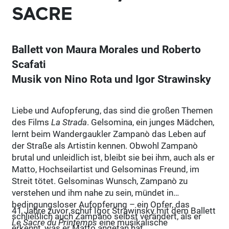
SACRE
Ballett von Maura Morales und Roberto
Scafati
Musik von Nino Rota und Igor Strawinsky
Liebe und Aufopferung, das sind die großen Themen
des Films
La Strada
. Gelsomina, ein junges Mädchen,
lernt beim Wandergaukler Zampanò das Leben auf
der Straße als Artistin kennen. Obwohl Zampanò
brutal und unleidlich ist, bleibt sie bei ihm, auch als er
Matto, Hochseilartist und Gelsominas Freund, im
Streit tötet. Gelsominas Wunsch, Zampanò zu
verstehen und ihm nahe zu sein, mündet in
bedingungsloser Aufopferung – ein Opfer, das
41 Jahre zuvor schuf Igor Strawinsky mit dem Ballett
schließlich auch Zampanò selbst verändert, als er
Le Sacre du Printemps
eine musikalische
erkennt, was er Matto angetan hat.