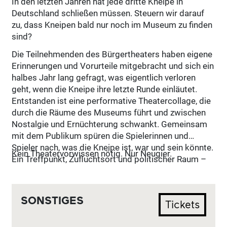
In den letzten Jahren hat jede dritte Kneipe in
Deutschland schließen müssen. Steuern wir darauf
zu, dass Kneipen bald nur noch im Museum zu finden
sind?
Die Teilnehmenden des Bürgertheaters haben eigene
Erinnerungen und Vorurteile mitgebracht und sich ein
halbes Jahr lang gefragt, was eigentlich verloren
geht, wenn die Kneipe ihre letzte Runde einläutet.
Entstanden ist eine performative Theatercollage, die
durch die Räume des Museums führt und zwischen
Nostalgie und Ernüchterung schwankt. Gemeinsam
mit dem Publikum spüren die Spielerinnen und
Spieler nach, was die Kneipe ist, war und sein könnte.
Kein Theatervorwissen nötig. Nur Neugier.
Ein Treffpunkt, Zufluchtsort und politischer Raum –
oder doch nur Kater, Bereuen und ein schlechter
Beigeschmack? Das Publikum ist eingeladen, vom
Zuschauenden zum Gast zu werden — Impulse zu
SONSTIGES
Tickets
setzen, eigene Erinnerungen mitzubringen und
gemeinsam die Kneipe der Zukunft zu feiern.