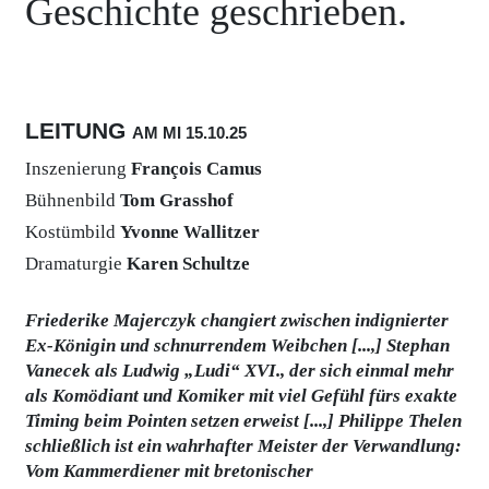
Geschichte geschrieben.
Hausgebrauch, der während diverser Testläufe
immer mehr Besucher zum Opfer fallen. So bunt das
Leben des einstigen Herrscherpaares, so schwarz
der Humor dieser hochtourigen Komödie. Mit
wunderbar überdrehten Figuren und viel Slapstick
LEITUNG
AM MI
15.10.
25
werden Regierungsformen und Revolutionsgebaren
reflektiert – ohne sich von lästigen historischen
Inszenierung
François Camus
Fakten die Kirschen von der Sahnetorte nehmen zu
Bühnenbild
Tom Grasshof
lassen.
Kostümbild
Yvonne Wallitzer
Dramaturgie
Karen Schultze
Friederike Majerczyk changiert zwischen indignierter
Ex-Königin und schnurrendem Weibchen [...,]
Stephan
Vanecek als Ludwig „Ludi“ XVI., der sich einmal mehr
als Komödiant und Komiker mit viel Gefühl fürs exakte
Timing beim Pointen setzen erweist [...,]
Philippe Thelen
schließlich ist ein wahrhafter Meister der Verwandlung:
Vom Kammerdiener mit bretonischer