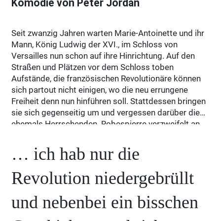
Komödie von Peter Jordan
Seit zwanzig Jahren warten Marie-Antoinette und ihr
Mann, König Ludwig der XVI., im Schloss von
Versailles nun schon auf ihre Hinrichtung. Auf den
Straßen und Plätzen vor dem Schloss toben
Aufstände, die französischen Revolutionäre können
sich partout nicht einigen, wo die neu errungene
Freiheit denn nun hinführen soll. Stattdessen bringen
sie sich gegenseitig um und vergessen darüber die
ehemals Herrschenden. Robespierre verzweifelt an
diesem unentschlossenen und komplizierten Volk,
das die Freiheit zwar erkämpft hat, aber nicht recht
… ich hab nur die
damit umzugehen weiß: Jetzt wollen auf einmal alle
mitreden. Derweil versuchen Marie und Ludwig die
Revolution niedergebrüllt
Wartezeit mit den beiden übrig gebliebenen
Angestellten und viel Klatsch und Tratsch möglichst
und nebenbei ein bisschen
angenehm totzuschlagen. In verzweifeltem
Zeitvertreib baut Ludwig eine Guillotine für den