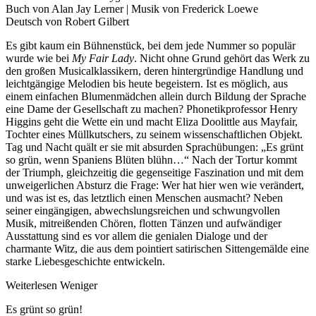
Buch von Alan Jay Lerner | Musik von Frederick Loewe
Deutsch von Robert Gilbert
Es gibt kaum ein Bühnenstück, bei dem jede Nummer so populär
wurde wie bei
My Fair Lady
. Nicht ohne Grund gehört das Werk zu
den großen Musicalklassikern, deren hintergründige Handlung und
leichtgängige Melodien bis heute begeistern. Ist es möglich, aus
einem einfachen Blumenmädchen allein durch Bildung der Sprache
eine Dame der Gesellschaft zu machen? Phonetikprofessor Henry
Higgins geht die Wette ein und macht Eliza Doolittle aus Mayfair,
Tochter eines Müllkutschers, zu seinem wissenschaftlichen Objekt.
Tag und Nacht quält er sie mit absurden Sprachübungen: „Es grünt
so grün, wenn Spaniens Blüten blühn…“ Nach der Tortur kommt
der Triumph, gleichzeitig die gegenseitige Faszination und mit dem
unweigerlichen Absturz die Frage: Wer hat hier wen wie verändert,
und was ist es, das letztlich einen Menschen ausmacht? Neben
seiner eingängigen, abwechslungsreichen und schwungvollen
Musik, mitreißenden Chören, flotten Tänzen und aufwändiger
Ausstattung sind es vor allem die genialen Dialoge und der
charmante Witz, die aus dem pointiert satirischen Sittengemälde eine
starke Liebesgeschichte entwickeln.
Weiterlesen
Weniger
Es grünt so grün!