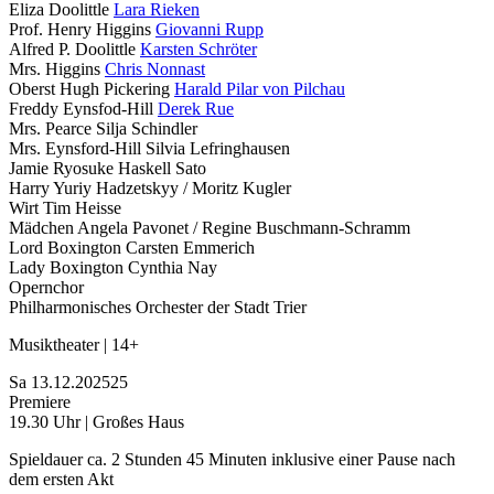
Eliza Doolittle
Lara Rieken
Prof. Henry Higgins
Giovanni Rupp
Alfred P. Doolittle
Karsten Schröter
Mrs. Higgins
Chris Nonnast
Oberst Hugh Pickering
Harald Pilar von Pilchau
Freddy Eynsfod-Hill
Derek Rue
Mrs. Pearce
Silja Schindler
Mrs. Eynsford-Hill
Silvia Lefringhausen
Jamie
Ryosuke Haskell Sato
Harry
Yuriy Hadzetskyy /
Moritz Kugler
Wirt
Tim Heisse
Mädchen
Angela Pavonet /
Regine Buschmann-Schramm
Lord Boxington
Carsten Emmerich
Lady Boxington
Cynthia Nay
Opernchor
Philharmonisches Orchester der Stadt Trier
Musiktheater | 14+
Sa
13.12.
2025
25
Premiere
19.30 Uhr | Großes Haus
Spieldauer ca. 2 Stunden 45 Minuten inklusive einer Pause nach
dem ersten Akt