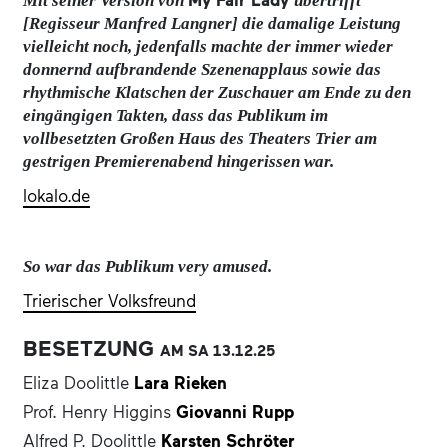
My Fair Lady
Mit seiner Version von
übertrifft
allem die genialen Dialoge und der charmante Witz,
[Regisseur Manfred Langner] die damalige Leistung
die aus dem pointiert satirischen Sittengemälde eine
vielleicht noch, jedenfalls machte der immer wieder
starke Liebesgeschichte entwickeln.
donnernd aufbrandende Szenenapplaus sowie das
rhythmische Klatschen der Zuschauer am Ende zu den
eingängigen Takten, dass das Publikum im
vollbesetzten Großen Haus des Theaters Trier am
gestrigen Premierenabend hingerissen war.
lokalo.de
So war das Publikum very amused.
Trierischer Volksfreund
BESETZUNG
AM SA
13.12.
25
Eliza Doolittle
Lara Rieken
Prof. Henry Higgins
Giovanni Rupp
Alfred P. Doolittle
Karsten Schröter