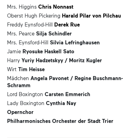
Mrs. Higgins
Chris Nonnast
Oberst Hugh Pickering
Harald Pilar von Pilchau
Freddy Eynsfod-Hill
Derek Rue
Mrs. Pearce
Silja Schindler
Mrs. Eynsford-Hill
Silvia Lefringhausen
Jamie
Ryosuke Haskell Sato
Harry
Yuriy Hadzetskyy /
Moritz Kugler
Wirt
Tim Heisse
Mädchen
Angela Pavonet /
Regine Buschmann-
Schramm
Lord Boxington
Carsten Emmerich
Lady Boxington
Cynthia Nay
Opernchor
Philharmonisches Orchester der Stadt Trier