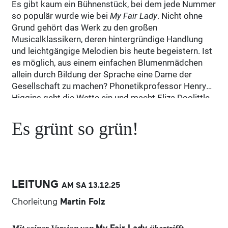
Es gibt kaum ein Bühnenstück, bei dem jede Nummer
so populär wurde wie bei
My Fair Lady
. Nicht ohne
Grund gehört das Werk zu den großen
Musicalklassikern, deren hintergründige Handlung
und leichtgängige Melodien bis heute begeistern. Ist
es möglich, aus einem einfachen Blumenmädchen
allein durch Bildung der Sprache eine Dame der
Gesellschaft zu machen? Phonetikprofessor Henry
Higgins geht die Wette ein und macht Eliza Doolittle
aus Mayfair, Tochter eines Müllkutschers, zu seinem
wissenschaftlichen Objekt. Tag und Nacht quält er
Es grünt so grün!
sie mit absurden Sprachübungen: „Es grünt so grün,
wenn Spaniens Blüten blühn…“ Nach der Tortur
kommt der Triumph, gleichzeitig die gegenseitige
Faszination und mit dem unweigerlichen Absturz die
Frage: Wer hat hier wen wie verändert, und was ist es,
LEITUNG
AM SA
13.12.
25
das letztlich einen Menschen ausmacht? Neben
Chorleitung
Martin Folz
seiner eingängigen, abwechslungsreichen und
schwungvollen Musik, mitreißenden Chören, flotten
Tänzen und aufwändiger Ausstattung sind es vor