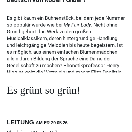
Es gibt kaum ein Bühnenstück, bei dem jede Nummer
so populär wurde wie bei
My Fair Lady
. Nicht ohne
Grund gehört das Werk zu den großen
Musicalklassikern, deren hintergründige Handlung
und leichtgängige Melodien bis heute begeistern. Ist
es möglich, aus einem einfachen Blumenmädchen
allein durch Bildung der Sprache eine Dame der
Gesellschaft zu machen? Phonetikprofessor Henry
Higgins geht die Wette ein und macht Eliza Doolittle
aus Mayfair, Tochter eines Müllkutschers, zu seinem
wissenschaftlichen Objekt. Tag und Nacht quält er
Es grünt so grün!
sie mit absurden Sprachübungen: „Es grünt so grün,
wenn Spaniens Blüten blühn…“ Nach der Tortur
kommt der Triumph, gleichzeitig die gegenseitige
Faszination und mit dem unweigerlichen Absturz die
Frage: Wer hat hier wen wie verändert, und was ist es,
LEITUNG
AM FR
29.05.
26
das letztlich einen Menschen ausmacht? Neben