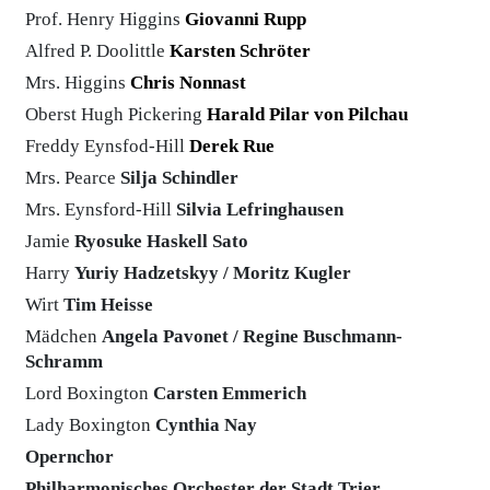
Prof. Henry Higgins
Giovanni Rupp
Alfred P. Doolittle
Karsten Schröter
Mrs. Higgins
Chris Nonnast
Oberst Hugh Pickering
Harald Pilar von Pilchau
Freddy Eynsfod-Hill
Derek Rue
Mrs. Pearce
Silja Schindler
Mrs. Eynsford-Hill
Silvia Lefringhausen
Jamie
Ryosuke Haskell Sato
Harry
Yuriy Hadzetskyy /
Moritz Kugler
Wirt
Tim Heisse
Mädchen
Angela Pavonet /
Regine Buschmann-
Schramm
Lord Boxington
Carsten Emmerich
Lady Boxington
Cynthia Nay
Opernchor
Philharmonisches Orchester der Stadt Trier