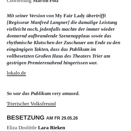
Chorleitung
Martin Folz
seiner eingängigen, abwechslungsreichen und
schwungvollen Musik, mitreißenden Chören, flotten
Tänzen und aufwändiger Ausstattung sind es vor
Mit seiner Version von
My Fair Lady
übertrifft
allem die genialen Dialoge und der charmante Witz,
[Regisseur Manfred Langner] die damalige Leistung
die aus dem pointiert satirischen Sittengemälde eine
vielleicht noch, jedenfalls machte der immer wieder
starke Liebesgeschichte entwickeln.
donnernd aufbrandende Szenenapplaus sowie das
rhythmische Klatschen der Zuschauer am Ende zu den
eingängigen Takten, dass das Publikum im
vollbesetzten Großen Haus des Theaters Trier am
gestrigen Premierenabend hingerissen war.
lokalo.de
So war das Publikum very amused.
Trierischer Volksfreund
BESETZUNG
AM FR
29.05.
26
Eliza Doolittle
Lara Rieken