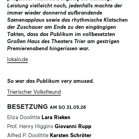
die aus dem pointiert satirischen Sittengemälde eine
Leistung vielleicht noch, jedenfalls machte der
starke Liebesgeschichte entwickeln.
immer wieder donnernd aufbrandende
Szenenapplaus sowie das rhythmische Klatschen
der Zuschauer am Ende zu den eingängigen
Takten, dass das Publikum im vollbesetzten
Großen Haus des Theaters Trier am gestrigen
Premierenabend hingerissen war.
lokalo.de
So war das Publikum very amused.
Trierischer Volksfreund
BESETZUNG
AM SO
31.05.
26
Eliza Doolittle
Lara Rieken
Prof. Henry Higgins
Giovanni Rupp
Alfred P. Doolittle
Karsten Schröter