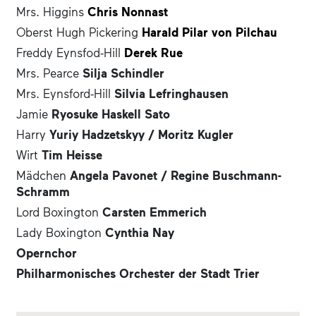
Mrs. Higgins
Chris Nonnast
Oberst Hugh Pickering
Harald Pilar von Pilchau
Freddy Eynsfod-Hill
Derek Rue
Mrs. Pearce
Silja Schindler
Mrs. Eynsford-Hill
Silvia Lefringhausen
Jamie
Ryosuke Haskell Sato
Harry
Yuriy Hadzetskyy /
Moritz Kugler
Wirt
Tim Heisse
Mädchen
Angela Pavonet /
Regine Buschmann-
Schramm
Lord Boxington
Carsten Emmerich
Lady Boxington
Cynthia Nay
Opernchor
Philharmonisches Orchester der Stadt Trier