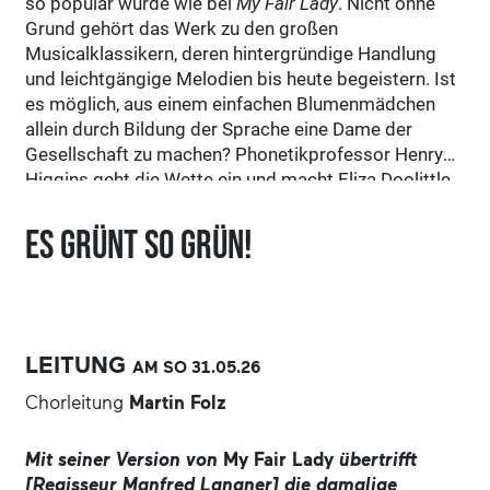
so populär wurde wie bei
My Fair Lady
. Nicht ohne
Grund gehört das Werk zu den großen
Musicalklassikern, deren hintergründige Handlung
und leichtgängige Melodien bis heute begeistern. Ist
es möglich, aus einem einfachen Blumenmädchen
allein durch Bildung der Sprache eine Dame der
Gesellschaft zu machen? Phonetikprofessor Henry
Higgins geht die Wette ein und macht Eliza Doolittle
aus Mayfair, Tochter eines Müllkutschers, zu seinem
wissenschaftlichen Objekt. Tag und Nacht quält er
Es grünt so grün!
sie mit absurden Sprachübungen: „Es grünt so grün,
wenn Spaniens Blüten blühn…“ Nach der Tortur
kommt der Triumph, gleichzeitig die gegenseitige
Faszination und mit dem unweigerlichen Absturz die
Frage: Wer hat hier wen wie verändert, und was ist es,
LEITUNG
AM SO
31.05.
26
das letztlich einen Menschen ausmacht? Neben
Chorleitung
Martin Folz
seiner eingängigen, abwechslungsreichen und
schwungvollen Musik, mitreißenden Chören, flotten
Tänzen und aufwändiger Ausstattung sind es vor
Mit seiner Version von
My Fair Lady
übertrifft
allem die genialen Dialoge und der charmante Witz,
[Regisseur Manfred Langner] die damalige