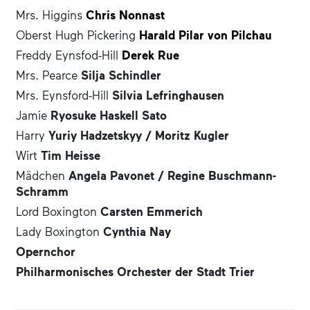
Mrs. Higgins
Chris Nonnast
Oberst Hugh Pickering
Harald Pilar von Pilchau
Freddy Eynsfod-Hill
Derek Rue
Mrs. Pearce
Silja Schindler
Mrs. Eynsford-Hill
Silvia Lefringhausen
Jamie
Ryosuke Haskell Sato
Harry
Yuriy Hadzetskyy /
Moritz Kugler
Wirt
Tim Heisse
Mädchen
Angela Pavonet /
Regine Buschmann-
Schramm
Lord Boxington
Carsten Emmerich
Lady Boxington
Cynthia Nay
Opernchor
Philharmonisches Orchester der Stadt Trier