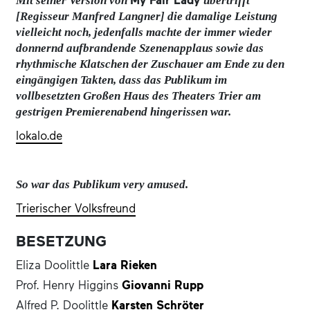
My Fair Lady
Mit seiner Version von
übertrifft
allem die genialen Dialoge und der charmante Witz,
[Regisseur Manfred Langner] die damalige Leistung
die aus dem pointiert satirischen Sittengemälde eine
vielleicht noch, jedenfalls machte der immer wieder
starke Liebesgeschichte entwickeln.
donnernd aufbrandende Szenenapplaus sowie das
rhythmische Klatschen der Zuschauer am Ende zu den
eingängigen Takten, dass das Publikum im
vollbesetzten Großen Haus des Theaters Trier am
gestrigen Premierenabend hingerissen war.
lokalo.de
So war das Publikum very amused.
Trierischer Volksfreund
BESETZUNG
Eliza Doolittle
Lara Rieken
Prof. Henry Higgins
Giovanni Rupp
Alfred P. Doolittle
Karsten Schröter