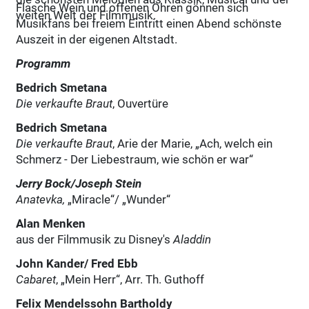
Flasche Wein und offenen Ohren gönnen sich
weiten Welt der Filmmusik.
Musikfans bei freiem Eintritt einen Abend schönste
Auszeit in der eigenen Altstadt.
Programm
Bedrich Smetana
Die verkaufte Braut
, Ouvertüre
Bedrich Smetana
Die verkaufte Braut
, Arie der Marie, „Ach, welch ein
Schmerz - Der Liebestraum, wie schön er war“
Jerry Bock/Joseph Stein
Anatevka,
„Miracle“/ „Wunder“
Alan Menken
aus der Filmmusik zu Disney's
Aladdin
John Kander/ Fred Ebb
Cabaret
, „Mein Herr“, Arr. Th. Guthoff
Felix Mendelssohn Bartholdy