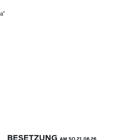
a“
BESETZUNG
AM SO
21.06.
26