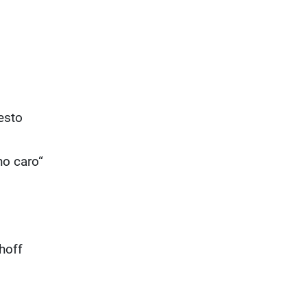
resto
no caro“
thoff