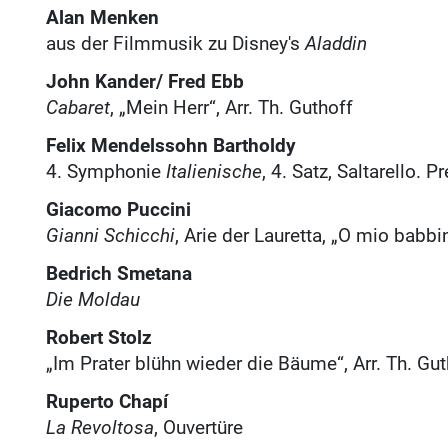
Alan Menken
aus der Filmmusik zu Disney's
Aladdin
John Kander/ Fred Ebb
Cabaret
, „Mein Herr“, Arr. Th. Guthoff
Felix Mendelssohn Bartholdy
4. Symphonie
Italienische
, 4. Satz, Saltarello. P
Giacomo Puccini
Gianni Schicchi
, Arie der Lauretta, „O mio babbi
Bedrich Smetana
Die Moldau
Robert Stolz
„Im Prater blühn wieder die Bäume“, Arr. Th. Gu
Ruperto Chapí
La Revoltosa
, Ouvertüre