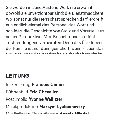
Sie werden in Jane Austens Werk nie erwähnt,
obwohl sie unverzichtbar sind: die Dienstmädchen!
Wo sonst nur die Herrschaft sprechen darf, ergreift
nun endlich einmal das Personal das Wort und
schildert die Geschichte von Stolz und Vorurteil aus
seiner Perspektive. Mrs. Bennet muss ihre fünf
Töchter dringend verheiraten. Denn das Überleben
der Familie ist nur dann gesichert, wenn Frauen das
tun, was ihnen das patriarchale Erbschaftsrecht im
England des frühen 19. Jahrhunderts vorschreibt.
Doch das ist gar nicht leicht, da sich die Bennet-
Töchter keinesfalls sagen lassen, wen sie als
LEITUNG
Ehemann zu wählen haben. Als der wohlhabende
Charles Bingley ganz in der Nähe ein Anwesen
Inszenierung
François Camus
bezieht, wittert Mrs. Bennet die Chance, zumindest
Bühnenbild
Eric Chevalier
die älteste Tochter Jane unter die Haube zu bringen.
Kostümbild
Yvonne Wallitzer
Kurzerhand veranstaltet sie einen Ball, zu dem aber
Musikproduktion
Maksym Lyubachevsky
nicht nur Mr. Bingley, sondern auch sein Freund, der
reiche und eigenwillige Mr. Darcy, erscheint, den vor
Musikalische Einstudierung
Angela Händel