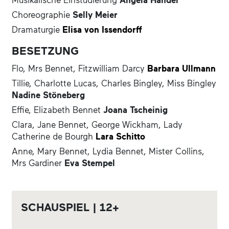
allem Elizabeth, die zweitälteste Tochter, äußerst
Choreographie
Selly Meier
unsympathisch findet. Um dem Gefühlschaos dieser
Dramaturgie
Elisa von Issendorff
altmodischen Liebesgeschichte Herr zu werden,
flüchten sich die Dienstmädchen in Pop-Musik, und
BESETZUNG
verleihen damit den verstaubten Emotionen wieder
neuen, modernen Ausdruck. Stolz und Vorurteil*
Flo, Mrs Bennet, Fitzwilliam Darcy
Barbara Ullmann
(*oder so) ist eine pointenreiche Erzählung über
Tillie, Charlotte Lucas, Charles Bingley, Miss Bingley
ökonomische Abhängigkeit und Selbstbestimmung,
Nadine Stöneberg
die von uns gar nicht so weit entfernt ist.
Effie, Elizabeth Bennet
Joana Tscheinig
Clara, Jane Bennet, George Wickham, Lady
Catherine de Bourgh
Lara Schitto
Anne, Mary Bennet, Lydia Bennet, Mister Collins,
Mrs Gardiner
Eva Stempel
SCHAUSPIEL | 12+