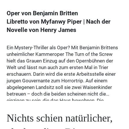
Oper von Benjamin Britten
Libretto von Myfanwy Piper | Nach der
Novelle von Henry James
Ein Mystery-Thriller als Oper? Mit Benjamin Brittens
unheimlicher Kammeroper The Turn of the Screw
hielt das Grauen Einzug auf den Opernbühnen der
Welt und lässt nun auch zum ersten Mal in Trier
erschauern. Darin wird die erste Arbeitsstelle einer
jungen Gouvernante zum Horrortrip. Auf einem
abgelegenen Landsitz soll sie zwei Waisenkinder
betreuen – doch die beiden scheinen nicht die
einzigen zu sein, die das Haus bewohnen. Die
Gouvernante sieht im Haus schemenhafte
Erscheinungen. Könnten das die beiden ehemaligen
Nichts schien natürlicher,
Angestellten sein, die auf mysteriöse Weise ums
Leben kamen? Eine geheimnisvolle Verschwörung