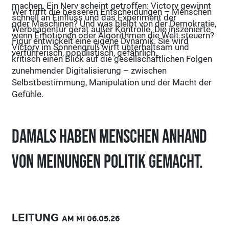
machen. Ein Nerv scheint getroffen: Victory gewinnt
Wer trifft die besseren Entscheidungen – Menschen
schnell an Einfluss und das Experiment der
oder Maschinen? Und was bleibt von der Demokratie,
Werbeagentur gerät außer Kontrolle. Die inszenierte
wenn Emotionen oder Algorithmen die Welt steuern?
Figur entwickelt eine eigene Dynamik. Sie wird
Victory im Sonnengruß wirft unterhaltsam und
verführerisch, populistisch, gefährlich.
kritisch einen Blick auf die gesellschaftlichen Folgen
zunehmender Digitalisierung – zwischen
Selbstbestimmung, Manipulation und der Macht der
Gefühle.
Damals haben Menschen anhand
von Meinungen Politik gemacht.
LEITUNG
AM MI
06.05.
26